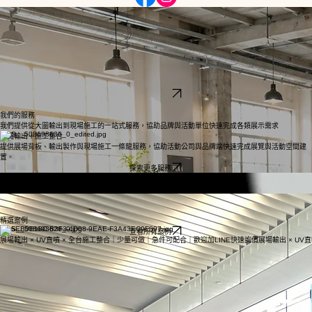
服務項目
作品案例
設備介紹
關於我們
立即詢價
首頁
大圖輸出 × UV直噴 × 展場施工整合
整合大圖輸出、UV直噴、數位切割與現場施工，
協助品牌完整呈現每一次展示與活動體驗。
專案經驗
500+
年施工經驗
20+
98%
LARGE FORMAT PRINTING & DISPLAY FABRICATION
瀏覽作品案例
客戶滿意度
我們的服務
我們提供從大圖輸出到現場施工的一站式服務，協助品牌與活動單位快速完成各類展示需求
大圖輸出＋施工整合
提供展場背板、輸出製作與現場施工一條龍服務，協助活動公司與品牌端快速完成展覽與活動空間建
置。
探索更多服務
高品質UV直噴
採用歐洲頂級UV直噴設備，支援多材質直接印製。
客製道具製作
協助品牌在活動現場與展示空間中呈現更具吸引力的視覺效果。
精選案例
查看所有案例
展場輸出 × UV直噴 × 全台施工整合｜少量可做｜急件可配合｜歡迎加LINE快速詢價